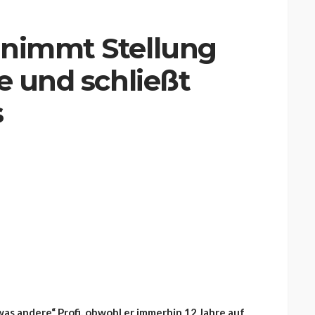
 nimmt Stellung
e und schließt
s
twas andere“ Profi, obwohl er immerhin 12 Jahre auf