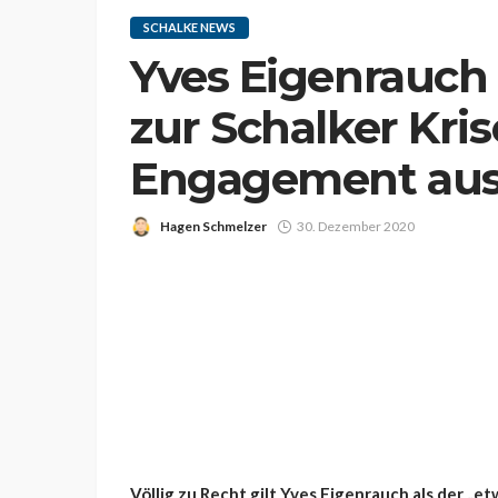
SCHALKE NEWS
Yves Eigenrauch
zur Schalker Kris
Engagement au
Hagen Schmelzer
30. Dezember 2020
Völlig zu Recht gilt Yves Eigenrauch als der „e