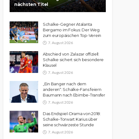
nächsten Titel
Schalke-Gegner Atalanta
Bergamo im Fokus: Der Weg
zum europäischen Top-Verein
7. August 2026
Abschied von Zalazar offiziell:
Schalke sichert sich besondere
Klausel
7. August 2026
„Ein Banger nach dem
anderen“: Schalke-Fans feiern
Baumann nach Ebimbe-Transfer
7. August 2026
Das Endspiel-Drama von 2018:
Schalke-Torwart Karius über
seine schwärzeste Stunde
7. August 2026