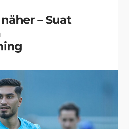
näher – Suat
m
ning