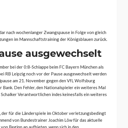
dar nach wochenlanger Zwangspause in Folge von gleich
etzungen im Mannschaftstraining der Königsblauen zurück.
Pause ausgewechselt
ember bei der 0:8-Schlappe beim FC Bayern München als
bei RB Leipzig noch vor der Pause ausgewechselt werden
ielpause am 21. November gegen den VfL Wolfsburg
er Bank. Den Fehler, den Nationalspieler ein weiteres Mal
e Schalker Verantwortlichen indes keinesfalls ein weiteres
der für die Länderspiele im Oktober verletzungsbedingt
mmend von Bundestrainer Joachim Löw für das aktuelle
 von Beginn an aufbieten, wenn sich in den