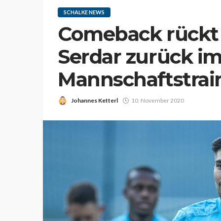
SCHALKE NEWS
Comeback rückt 
Serdar zurück i
Mannschaftstrai
Johannes Ketterl
10. November 2020