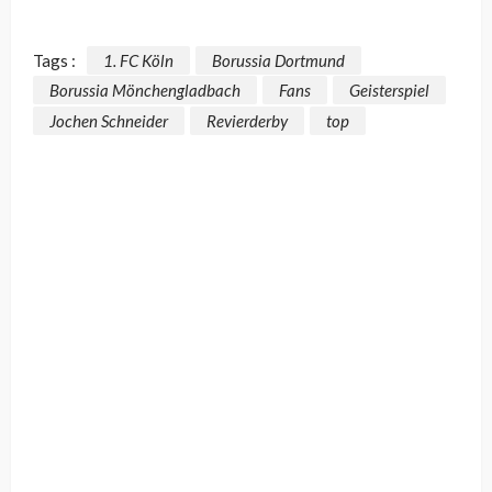
Tags :
1. FC Köln
Borussia Dortmund
Borussia Mönchengladbach
Fans
Geisterspiel
Jochen Schneider
Revierderby
top