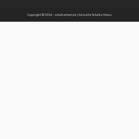
Copyright © 2026 - schalketotal.de | Aktuelle Schalke News