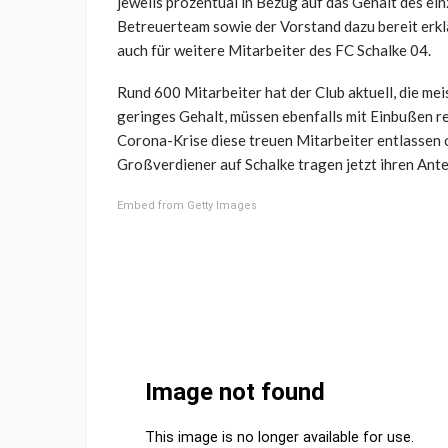
jeweils prozentual in Bezug auf das Gehalt des ein
Betreuerteam sowie der Vorstand dazu bereit erklär
auch für weitere Mitarbeiter des FC Schalke 04.
Rund 600 Mitarbeiter hat der Club aktuell, die mei
geringes Gehalt, müssen ebenfalls mit Einbußen re
Corona-Krise diese treuen Mitarbeiter entlassen o
Großverdiener auf Schalke tragen jetzt ihren Antei
Embed from Getty Images