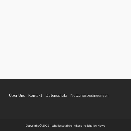
Über Uns
Kontakt
Datenschutz
Nutzungsbedingungen
Impressum
Copyright © 2026 - schalketotal.de | Aktuelle Schalke News