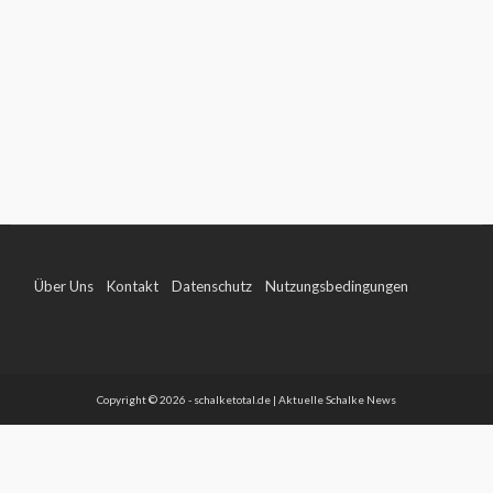
Über Uns
Kontakt
Datenschutz
Nutzungsbedingungen
Impressum
Copyright © 2026 - schalketotal.de | Aktuelle Schalke News