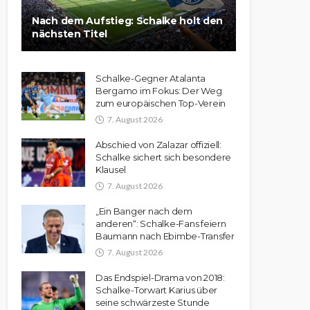
Nach dem Aufstieg: Schalke holt den
nächsten Titel
Schalke-Gegner Atalanta
Bergamo im Fokus: Der Weg
zum europäischen Top-Verein
7. August 2026
Abschied von Zalazar offiziell:
Schalke sichert sich besondere
Klausel
7. August 2026
„Ein Banger nach dem
anderen“: Schalke-Fans feiern
Baumann nach Ebimbe-Transfer
7. August 2026
Das Endspiel-Drama von 2018:
Schalke-Torwart Karius über
seine schwärzeste Stunde