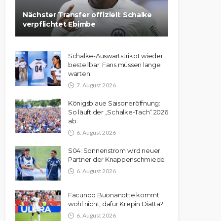
Nächster Transfer offiziell: Schalke
verpflichtet Ebimbe
Schalke-Auswärtstrikot wieder
bestellbar: Fans müssen lange
warten
7. August 2026
Königsblaue Saisoneröffnung:
So läuft der „Schalke-Tach“ 2026
ab
6. August 2026
S04: Sonnenstrom wird neuer
Partner der Knappenschmiede
6. August 2026
Facundo Buonanotte kommt
wohl nicht, dafür Krepin Diatta?
6. August 2026