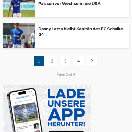
Pálsson vor Wechsel in die USA
Danny Latza bleibt Kapitän des FC Schalke
04
1
2
3
4
Page 1 of 4