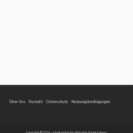
Über Uns
Kontakt
Datenschutz
Nutzungsbedingungen
Impressum
Copyright © 2026 - schalketotal.de | Aktuelle Schalke News