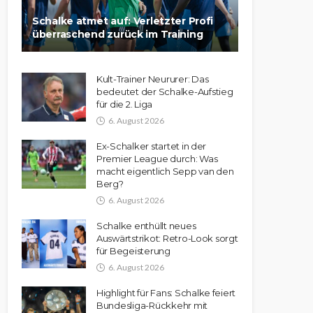
Schalke atmet auf: Verletzter Profi
überraschend zurück im Training
Kult-Trainer Neururer: Das
bedeutet der Schalke-Aufstieg
für die 2. Liga
6. August 2026
Ex-Schalker startet in der
Premier League durch: Was
macht eigentlich Sepp van den
Berg?
6. August 2026
Schalke enthüllt neues
Auswärtstrikot: Retro-Look sorgt
für Begeisterung
6. August 2026
Highlight für Fans: Schalke feiert
Bundesliga-Rückkehr mit