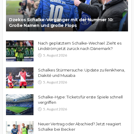
Dzekos Schalke-Vorgänger mit der Nummer 10:
Große Namen und große Flops
Nach geplatztem Schalke-Wechsel: Zieht es
Lindström jetzt zurück nach Dänemark?
5. August 2026
Schalkes Stürmersuche: Update zu Ilenikhena,
Diakité und Musaba
5. August 2026
Schalke-Hype: Tickets für erste Spiele schnell
vergriffen
5. August 2026
Neuer Vertrag oder Abschied? Jetzt reagiert
Schalke bei Becker