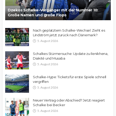
Dzekos Schalke-Vorgänger mit der Nummer 10:
Große Namen und große Flops
Nach geplatztem Schalke-Wechsel: Zieht es
Lindström jetzt zurück nach Dänemark?
5. August 2026
Schalkes Stürmersuche: Update zu Ilenikhena,
Diakité und Musaba
5. August 2026
Schalke-Hype: Tickets für erste Spiele schnell
vergriffen
5. August 2026
Neuer Vertrag oder Abschied? Jetzt reagiert
Schalke bei Becker
5. August 2026