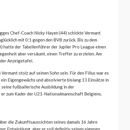
rügges Chef-Coach Nicky Hayen (44) schickte Vermant
nglücklich mit 0:1 gegen den BVB zurück. Bis zu dem
) hatte der Tabellenführer der Jupiler Pro League einen
legenheit aber versäumt, einen Treffer zu erzielen. Am
 der Anzeigetafel.
Vermant stolz auf seinen Sohn sein. Für den Filius war es
t ein Eigengewächs und absolvierte bislang 13 Einsätze in
 seine fußballerische Ausbildung in der
 er zum Kader der U21-Nationalmannschaft Belgiens.
ber die Zukunftsaussichten seines damals 16 Jahre
iner Entwicklung, aber er soll definitiv seinen eigenen