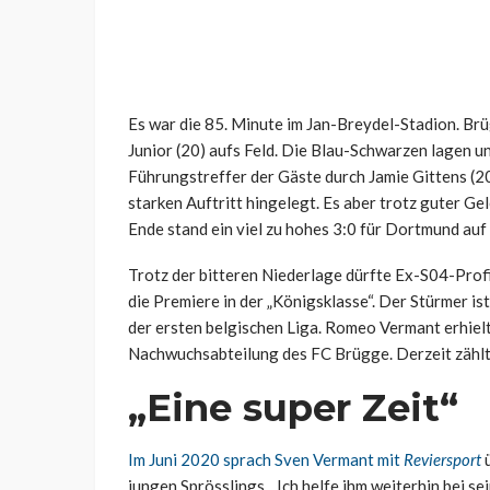
Es war die 85. Minute im Jan-Breydel-Stadion. B
Junior (20) aufs Feld. Die Blau-Schwarzen lagen u
Führungstreffer der Gäste durch Jamie Gittens (20
starken Auftritt hingelegt. Es aber trotz guter Ge
Ende stand ein viel zu hohes 3:0 für Dortmund auf
Trotz der bitteren Niederlage dürfte Ex-S04-Profi 
die Premiere in der „Königsklasse“. Der Stürmer is
der ersten belgischen Liga. Romeo Vermant erhielt
Nachwuchsabteilung des FC Brügge. Derzeit zählt
„Eine super Zeit“
Im Juni 2020 sprach Sven Vermant mit
Reviersport
ü
jungen Sprösslings. „Ich helfe ihm weiterhin bei se