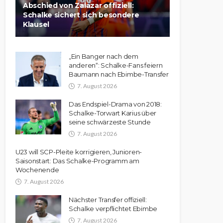
Abschied von Zalazar offiziell:
Schalke sichert sich besondere
Klausel
„Ein Banger nach dem
anderen“: Schalke-Fans feiern
Baumann nach Ebimbe-Transfer
7. August 2026
Das Endspiel-Drama von 2018:
Schalke-Torwart Karius über
seine schwärzeste Stunde
7. August 2026
U23 will SCP-Pleite korrigieren, Junioren-
Saisonstart: Das Schalke-Programm am
Wochenende
7. August 2026
Nächster Transfer offiziell:
Schalke verpflichtet Ebimbe
7. August 2026