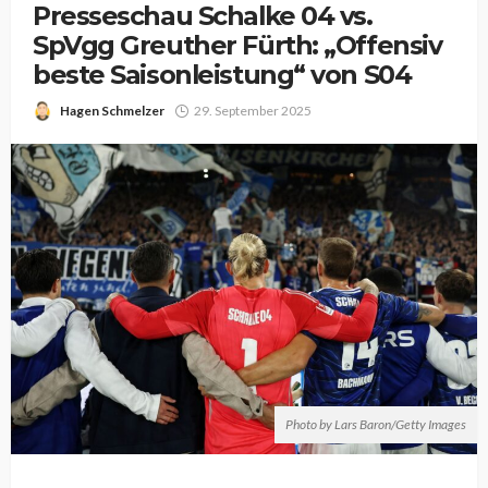
Presseschau Schalke 04 vs.
SpVgg Greuther Fürth: „Offensiv
beste Saisonleistung“ von S04
Hagen Schmelzer
29. September 2025
Photo by Lars Baron/Getty Images