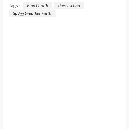
Tags :
Finn Porath
Presseschau
SpVgg Greuther Fürth