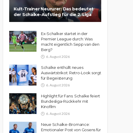
Kult-Trainer Neururer: Das bedeutet
der Schalke-Aufstieg für die 2. Liga
Ex-Schalker startet in der
Premier League durch: Was
macht eigentlich Sepp van den
Berg?
6. August 2026
Schalke enthüllt neues
Auswärtstrikot: Retro-Look sorgt
für Begeisterung
6. August 2026
Highlight für Fans: Schalke feiert
Bundesliga-Rückkehr mit
Kinofilm
6. August 2026
Neue Schalke-Bromance:
Emotionaler Post von Gosens für