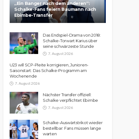
„Ein Banger nach dem anderen“:
Schalke-Fans feiern Baumann nach
Ebimbe-Transfer
Das Endspiel-Drama von 2018:
Schalke-Torwart Karius über
seine schwärzeste Stunde
7. August 2026
U23 will SCP-Pleite korrigieren, Junioren-
Saisonstart: Das Schalke-Programm am
Wochenende
7. August 2026
Nächster Transfer offiziell:
Schalke verpflichtet Ebimbe
7. August 2026
Schalke-Auswärtstrikot wieder
bestellbar: Fans müssen lange
warten