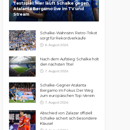
Testspiel: Hier läuft Schalke gegen
Atalanta Bergamo live im TV und
Stream
Schalke-Wahnsinn: Retro-Trikot
sorgt für Rekordverkäufe
8. August 2026
Nach dem Aufstieg: Schalke holt
den nächsten Titel
7. August 2026
Schalke-Gegner Atalanta
Bergamo im Fokus: Der Weg
zum europäischen Top-Verein
7. August 2026
Abschied von Zalazar offiziell:
Schalke sichert sich besondere
Klausel