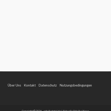
Über Uns
Kontakt
Datenschutz
Nutzungsbedingungen
Impressum
Copyright © 2026 - schalketotal.de | Aktuelle Schalke News