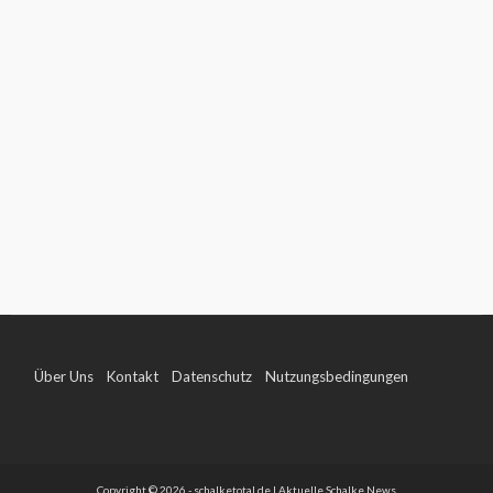
Über Uns
Kontakt
Datenschutz
Nutzungsbedingungen
Impressum
Copyright © 2026 - schalketotal.de | Aktuelle Schalke News