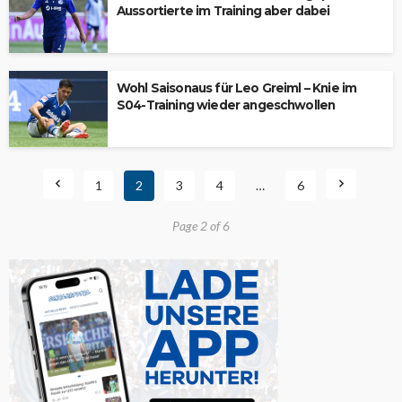
Aussortierte im Training aber dabei
Wohl Saisonaus für Leo Greiml – Knie im
S04-Training wieder angeschwollen
1
2
3
4
…
6
Page 2 of 6