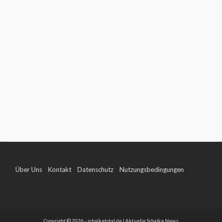
Über Uns
Kontakt
Datenschutz
Nutzungsbedingungen
Impressum
Copyright © 2026 - schalketotal.de | Aktuelle Schalke News