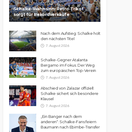
Schalke-Wahnsinn: Retro-Trikot
sorgt für Rekordverkäufe
Nach dem Aufstieg: Schalke holt
den nächsten Titel
7. August 2026
Schalke-Gegner Atalanta
Bergamo im Fokus: Der Weg
zum europäischen Top-Verein
7. August 2026
Abschied von Zalazar offiziell:
Schalke sichert sich besondere
Klausel
7. August 2026
„Ein Banger nach dem
anderen“: Schalke-Fans feiern
Baumann nach Ebimbe-Transfer