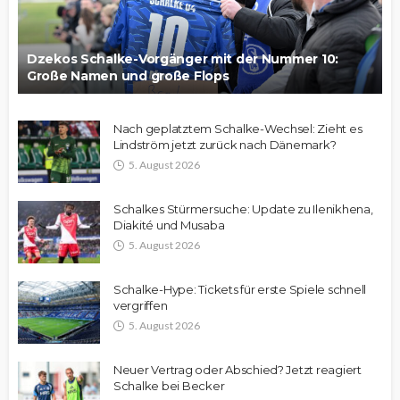
Dzekos Schalke-Vorgänger mit der Nummer 10:
Große Namen und große Flops
Nach geplatztem Schalke-Wechsel: Zieht es
Lindström jetzt zurück nach Dänemark?
5. August 2026
Schalkes Stürmersuche: Update zu Ilenikhena,
Diakité und Musaba
5. August 2026
Schalke-Hype: Tickets für erste Spiele schnell
vergriffen
5. August 2026
Neuer Vertrag oder Abschied? Jetzt reagiert
Schalke bei Becker