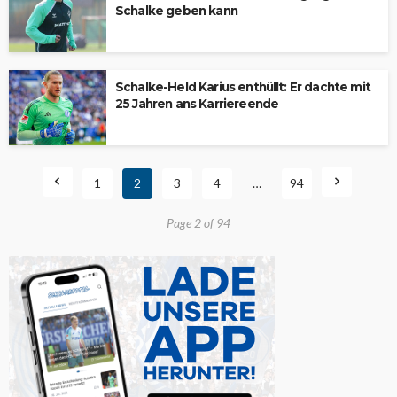
Schalke geben kann
Schalke-Held Karius enthüllt: Er dachte mit
25 Jahren ans Karriereende
1
2
3
4
…
94
Page 2 of 94