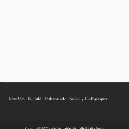
Über Uns
Kontakt
Datenschutz
Nutzungsbedingungen
Impressum
Copyright © 2026 - schalketotal.de | Aktuelle Schalke News