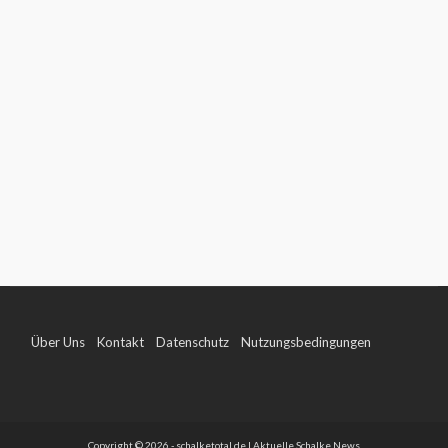
Über Uns
Kontakt
Datenschutz
Nutzungsbedingungen
Impressum
Copyright © 2026 - schalketotal.de | Aktuelle Schalke News