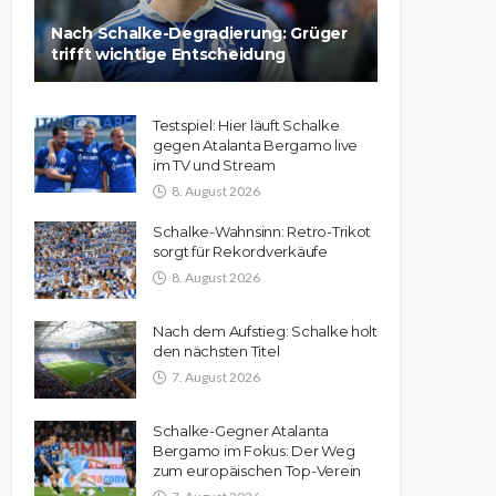
Nach Schalke-Degradierung: Grüger
trifft wichtige Entscheidung
Testspiel: Hier läuft Schalke
gegen Atalanta Bergamo live
im TV und Stream
8. August 2026
Schalke-Wahnsinn: Retro-Trikot
sorgt für Rekordverkäufe
8. August 2026
Nach dem Aufstieg: Schalke holt
den nächsten Titel
7. August 2026
Schalke-Gegner Atalanta
Bergamo im Fokus: Der Weg
zum europäischen Top-Verein