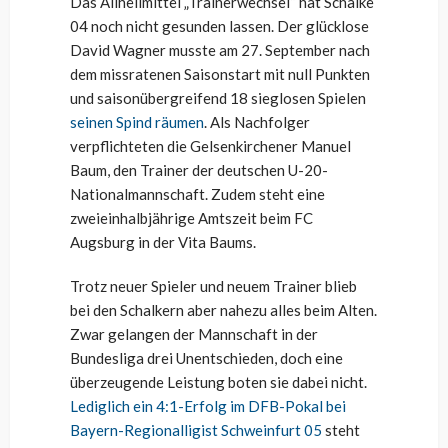
Das Allheilmittel „Trainerwechsel“ hat Schalke
04 noch nicht gesunden lassen. Der glücklose
David Wagner musste am 27. September nach
dem missratenen Saisonstart mit null Punkten
und saisonübergreifend 18 sieglosen Spielen
seinen Spind räumen
. Als Nachfolger
verpflichteten die Gelsenkirchener Manuel
Baum, den Trainer der deutschen U-20-
Nationalmannschaft. Zudem steht eine
zweieinhalbjährige Amtszeit beim FC
Augsburg in der Vita Baums.
Trotz neuer Spieler und neuem Trainer blieb
bei den Schalkern aber nahezu alles beim Alten.
Zwar gelangen der Mannschaft in der
Bundesliga drei Unentschieden, doch eine
überzeugende Leistung boten sie dabei nicht.
Lediglich ein 4:1-Erfolg im DFB-Pokal bei
Bayern-Regionalligist Schweinfurt 05
steht