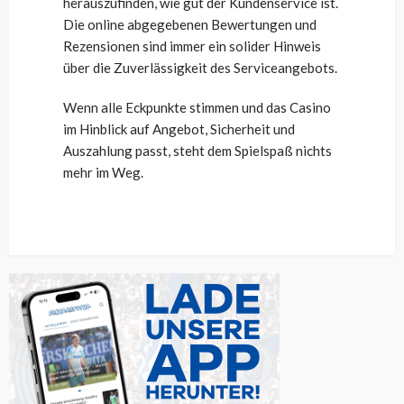
herauszufinden, wie gut der Kundenservice ist.
Die online abgegebenen Bewertungen und
Rezensionen sind immer ein solider Hinweis
über die Zuverlässigkeit des Serviceangebots.
Wenn alle Eckpunkte stimmen und das Casino
im Hinblick auf Angebot, Sicherheit und
Auszahlung passt, steht dem Spielspaß nichts
mehr im Weg.