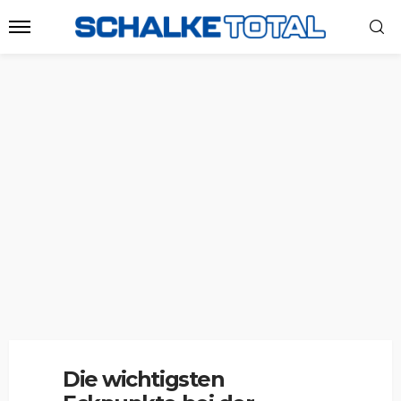
Die wichtigsten