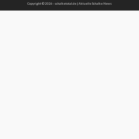
Copyright © 2026 - schalketotal.de | Aktuelle Schalke News