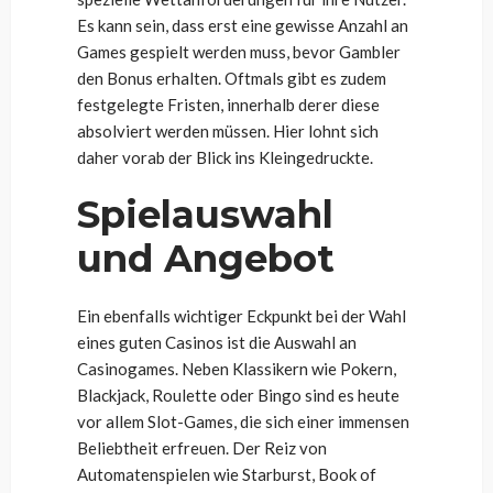
Es kann sein, dass erst eine gewisse Anzahl an
Games gespielt werden muss, bevor Gambler
den Bonus erhalten. Oftmals gibt es zudem
festgelegte Fristen, innerhalb derer diese
absolviert werden müssen. Hier lohnt sich
daher vorab der Blick ins Kleingedruckte.
Spielauswahl
und Angebot
Ein ebenfalls wichtiger Eckpunkt bei der Wahl
eines guten Casinos ist die Auswahl an
Casinogames. Neben Klassikern wie Pokern,
Blackjack, Roulette oder Bingo sind es heute
vor allem Slot-Games, die sich einer immensen
Beliebtheit erfreuen. Der Reiz von
Automatenspielen wie Starburst, Book of