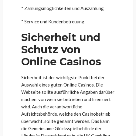
* Zahlungsmöglichkeiten und Auszahlung
* Service und Kundenbetreuung
Sicherheit und
Schutz von
Online Casinos
Sicherheit ist der wichtigste Punkt bei der
Auswahl eines guten Online Casinos. Die
Webseite sollte ausführliche Angaben darüber
machen, von wem sie betrieben und lizenziert
wird. Auch die verantwortliche
Aufsichtsbehörde, welche den Casinobetrieb
überwacht, sollte genannt werden. Das kann
die Gemeinsame Glücksspielbehörde der
Länder in Deutschland sein, die UK Gambling