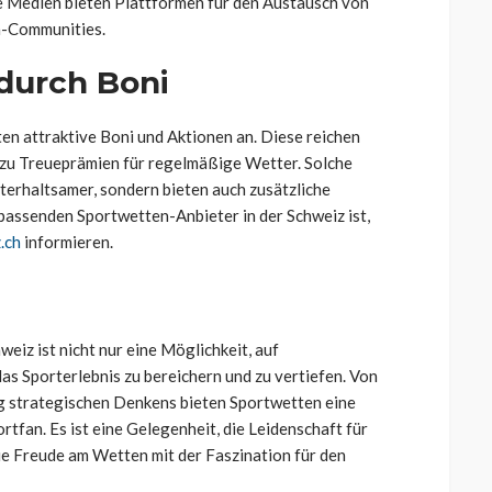
le Medien bieten Plattformen für den Austausch von
n-Communities.
 durch Boni
ten attraktive Boni und Aktionen an. Diese reichen
 zu Treueprämien für regelmäßige Wetter. Solche
terhaltsamer, sondern bieten auch zusätzliche
assenden Sportwetten-Anbieter in der Schweiz ist,
.ch
informieren.
eiz ist nicht nur eine Möglichkeit, auf
as Sporterlebnis zu bereichern und zu vertiefen. Von
ung strategischen Denkens bieten Sportwetten eine
rtfan. Es ist eine Gelegenheit, die Leidenschaft für
ie Freude am Wetten mit der Faszination für den