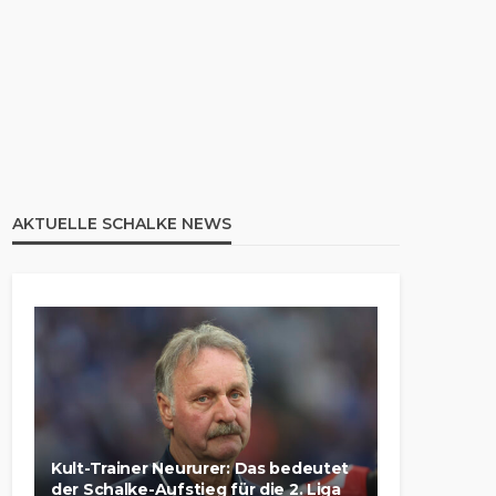
AKTUELLE SCHALKE NEWS
Kult-Trainer Neururer: Das bedeutet
der Schalke-Aufstieg für die 2. Liga