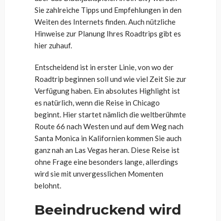
Sie zahlreiche Tipps und Empfehlungen in den
Weiten des Internets finden. Auch nützliche
Hinweise zur Planung Ihres Roadtrips gibt es
hier zuhauf.
Entscheidend ist in erster Linie, von wo der
Roadtrip beginnen soll und wie viel Zeit Sie zur
Verfügung haben. Ein absolutes Highlight ist
es natürlich, wenn die Reise in Chicago
beginnt. Hier startet nämlich die weltberühmte
Route 66 nach Westen und auf dem Weg nach
Santa Monica in Kalifornien kommen Sie auch
ganz nah an Las Vegas heran. Diese Reise ist
ohne Frage eine besonders lange, allerdings
wird sie mit unvergesslichen Momenten
belohnt.
Beeindruckend wird