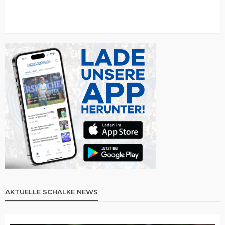
AKTUELLE SCHALKE NEWS