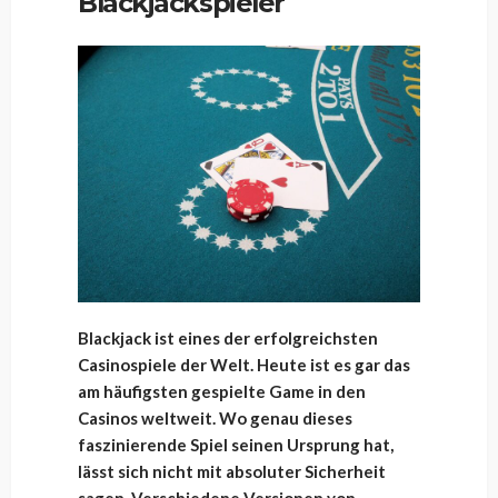
Blackjackspieler
Blackjack ist eines der erfolgreichsten
Casinospiele der Welt. Heute ist es gar das
am häufigsten gespielte Game in den
Casinos weltweit. Wo genau dieses
faszinierende Spiel seinen Ursprung hat,
lässt sich nicht mit absoluter Sicherheit