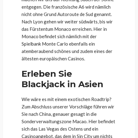
entgegen. Die französische A6 wird nämlich
nicht ohne Grund Autoroute de Sud genannt.
Nach Lyon gehen wir weiter südwärts, bis wir
das Fürstentum Monaco erreichen. Hier in
Monaco befindet sich nämlich mit der
Spielbank Monte Carlo ebenfalls ein
atemberaubend schönes und zudem eines der
ältesten europäischen Casinos.
Erleben Sie
Blackjack in Asien
Wie wäre es mit einem exotischen Roadtrip?
Zum Abschluss unserer Vorschläge führen wir
Sie nach China, genauer gesagt in die
Sonderverwaltungszone Macao. Hier befindet
sich das Las Vegas des Ostens und ein
Casinoangebot, das dem in Sin City um nichts