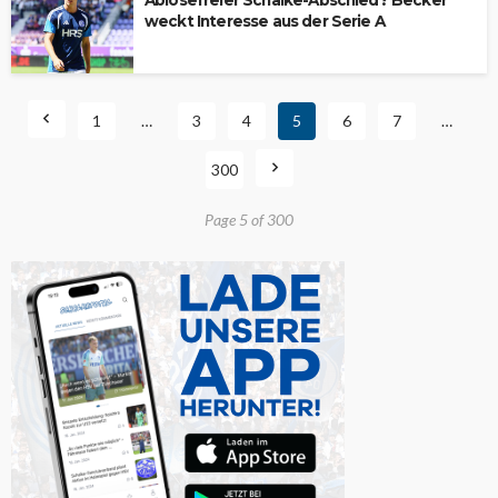
Ablösefreier Schalke-Abschied? Becker
weckt Interesse aus der Serie A
1
…
3
4
5
6
7
…
300
Page 5 of 300