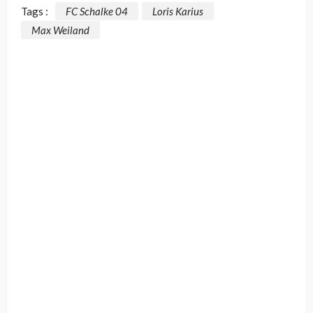
Tags :
FC Schalke 04
Loris Karius
Max Weiland