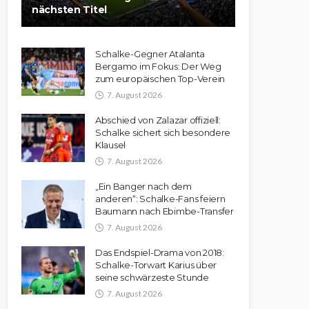
nächsten Titel
Schalke-Gegner Atalanta
Bergamo im Fokus: Der Weg
zum europäischen Top-Verein
7. August 2026
Abschied von Zalazar offiziell:
Schalke sichert sich besondere
Klausel
7. August 2026
„Ein Banger nach dem
anderen“: Schalke-Fans feiern
Baumann nach Ebimbe-Transfer
7. August 2026
Das Endspiel-Drama von 2018:
Schalke-Torwart Karius über
seine schwärzeste Stunde
7. August 2026