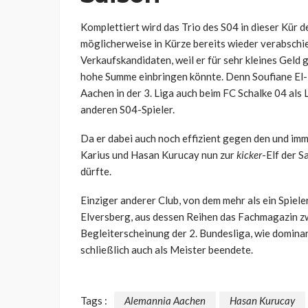
Komplettiert wird das Trio des S04 in dieser Kür d
möglicherweise in Kürze bereits wieder verabschied
Verkaufskandidaten, weil er für sehr kleines Geld
hohe Summe einbringen könnte. Denn Soufiane El-F
Aachen in der 3. Liga auch beim FC Schalke 04 als 
anderen S04-Spieler.
Da er dabei auch noch effizient gegen den und imme
Karius und Hasan Kurucay nun zur
kicker
-Elf der 
dürfte.
Einziger anderer Club, von dem mehr als ein Spieler
Elversberg, aus dessen Reihen das Fachmagazin zwe
Begleiterscheinung der 2. Bundesliga, wie dominant
schließlich auch als Meister beendete.
Tags :
Alemannia Aachen
Hasan Kurucay