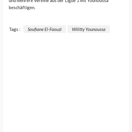
und mehrere Vereine aus der Ligue 1 mit Younoussa
beschäftigen.
Tags :
Soufiane El-Faouzi
Wilitty Younoussa