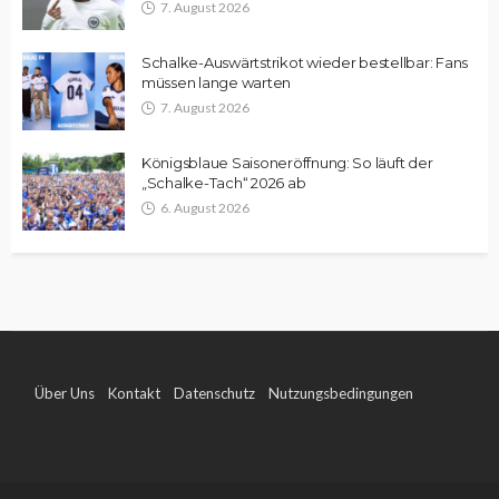
7. August 2026
Schalke-Auswärtstrikot wieder bestellbar: Fans
müssen lange warten
7. August 2026
Königsblaue Saisoneröffnung: So läuft der
„Schalke-Tach“ 2026 ab
6. August 2026
Über Uns
Kontakt
Datenschutz
Nutzungsbedingungen
Impressum