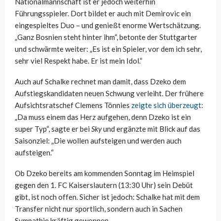
Nationalmannschaft ist er jedoch weiterhin
Führungsspieler. Dort bildet er auch mit Demirovic ein
eingespieltes Duo – und genießt enorme Wertschätzung.
„Ganz Bosnien steht hinter ihm“, betonte der Stuttgarter
und schwärmte weiter: „Es ist ein Spieler, vor dem ich sehr,
sehr viel Respekt habe. Er ist mein Idol.“
Auch auf Schalke rechnet man damit, dass Dzeko dem
Aufstiegskandidaten neuen Schwung verleiht. Der frühere
Aufsichtsratschef Clemens Tönnies
zeigte sich überzeugt
:
„Da muss einem das Herz aufgehen, denn Dzeko ist ein
super Typ“, sagte er bei
Sky
und ergänzte mit Blick auf das
Saisonziel: „Die wollen aufsteigen und werden auch
aufsteigen.“
Ob Dzeko bereits am kommenden Sonntag im Heimspiel
gegen den 1. FC Kaiserslautern (13:30 Uhr) sein Debüt
gibt, ist noch offen. Sicher ist jedoch: Schalke hat mit dem
Transfer nicht nur sportlich, sondern auch in Sachen
Sympathie kräftig gewonnen.