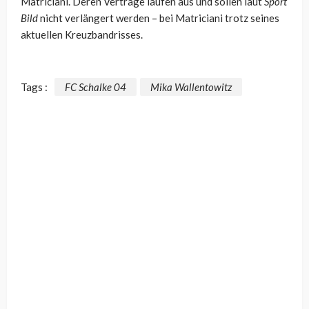
Matriciani. Deren Verträge laufen aus und sollen laut
Sport
Bild
nicht verlängert werden – bei Matriciani trotz seines
aktuellen Kreuzbandrisses.
Tags :
FC Schalke 04
Mika Wallentowitz