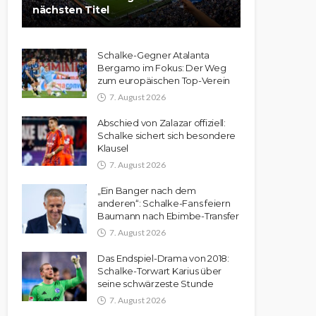
nächsten Titel
Schalke-Gegner Atalanta
Bergamo im Fokus: Der Weg
zum europäischen Top-Verein
7. August 2026
Abschied von Zalazar offiziell:
Schalke sichert sich besondere
Klausel
7. August 2026
„Ein Banger nach dem
anderen“: Schalke-Fans feiern
Baumann nach Ebimbe-Transfer
7. August 2026
Das Endspiel-Drama von 2018:
Schalke-Torwart Karius über
seine schwärzeste Stunde
7. August 2026