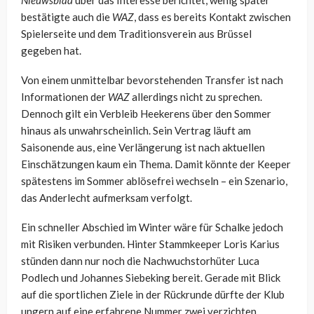
Nieuwsblad
über das Interesse berichtet, wenig später
bestätigte auch die
WAZ
, dass es bereits Kontakt zwischen
Spielerseite und dem Traditionsverein aus Brüssel
gegeben hat.
Von einem unmittelbar bevorstehenden Transfer ist nach
Informationen der
WAZ
allerdings nicht zu sprechen.
Dennoch gilt ein Verbleib Heekerens über den Sommer
hinaus als unwahrscheinlich. Sein Vertrag läuft am
Saisonende aus, eine Verlängerung ist nach aktuellen
Einschätzungen kaum ein Thema. Damit könnte der Keeper
spätestens im Sommer ablösefrei wechseln – ein Szenario,
das Anderlecht aufmerksam verfolgt.
Ein schneller Abschied im Winter wäre für Schalke jedoch
mit Risiken verbunden. Hinter Stammkeeper Loris Karius
stünden dann nur noch die Nachwuchstorhüter Luca
Podlech und Johannes Siebeking bereit. Gerade mit Blick
auf die sportlichen Ziele in der Rückrunde dürfte der Klub
ungern auf eine erfahrene Nummer zwei verzichten.