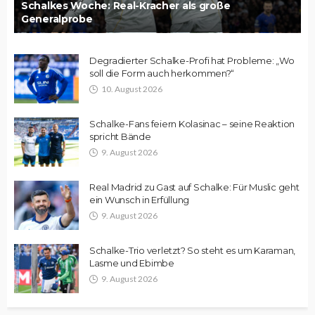
Schalkes Woche: Real-Kracher als große
Generalprobe
Degradierter Schalke-Profi hat Probleme: „Wo
soll die Form auch herkommen?“
10. August 2026
Schalke-Fans feiern Kolasinac – seine Reaktion
spricht Bände
9. August 2026
Real Madrid zu Gast auf Schalke: Für Muslic geht
ein Wunsch in Erfüllung
9. August 2026
Schalke-Trio verletzt? So steht es um Karaman,
Lasme und Ebimbe
9. August 2026