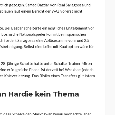
strich gezogen. Samed Bazdar von Real Saragossa und
lauen laut einem Bericht der
WAZ
vorerst nicht
te. Bei Bazdar scheiterte ein mögliches Engagement vor
r bosnische Nationalspieler kommt beim spanischen
och fordert Saragossa eine Ablösesumme von rund 2,5
sbeteiligung. Selbst eine Leihe mit Kaufoption wäre für
 28-jährige Schotte hatte unter Schalke-Trainer Miron
ine erfolgreiche Phase, ist derzeit bei Wrexham jedoch
ner Knieverletzung. Das Risiko eines Transfers gilt intern
n Hardie kein Thema
t, dass Schalke den Markt zwar genau beobachte, aber