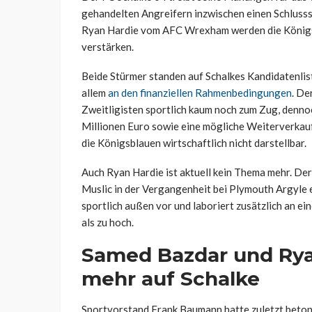
gehandelten Angreifern inzwischen einen Schluss
Ryan Hardie vom AFC Wrexham werden die Königsb
verstärken.
Beide Stürmer standen auf Schalkes Kandidatenlis
allem
an den finanziellen Rahmenbedingungen
. De
Zweitligisten sportlich kaum noch zum Zug, denn
Millionen Euro sowie eine mögliche Weiterverkauf
die Königsblauen wirtschaftlich nicht darstellbar.
Auch Ryan Hardie ist aktuell kein Thema mehr. Der
Muslic in der Vergangenheit bei Plymouth Argyle e
sportlich außen vor und laboriert zusätzlich an ei
als zu hoch.
Samed Bazdar und Rya
mehr auf Schalke
Sportvorstand Frank Baumann hatte zuletzt beton