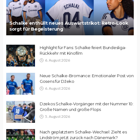
Schalke enthüllt neues Auswärtstrikot: Retro-Look
sorgt für Begeisterung
Highlight für Fans: Schalke feiert Bundesliga-
Rückkehr mit Kinofilm
6. August 2026
Neue Schalke-Bromance: Emotionaler Post von
Gosens für Džeko
6. August 2026
Dzekos Schalke-Vorgänger mit der Nummer 10:
Große Namen und große Flops
5. August 2026
Nach geplatztem Schalke-Wechsel: Zieht es
Lindström jetzt zurück nach Dänemark?