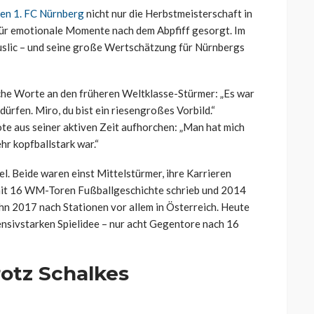
en 1. FC Nürnberg
nicht nur die Herbstmeisterschaft in
für emotionale Momente nach dem Abpfiff gesorgt. Im
uslic – und seine große Wertschätzung für Nürnbergs
che Worte an den früheren Weltklasse-Stürmer: „Es war
dürfen. Miro, du bist ein riesengroßes Vorbild.“
te aus seiner aktiven Zeit aufhorchen: „Man hat mich
hr kopfballstark war.“
el. Beide waren einst Mittelstürmer, ihre Karrieren
 mit 16 WM-Toren Fußballgeschichte schrieb und 2014
n 2017 nach Stationen vor allem in Österreich. Heute
ensivstarken Spielidee – nur acht Gegentore nach 16
rotz Schalkes