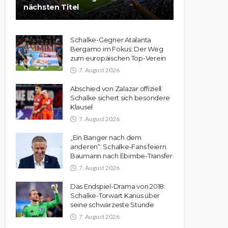
nächsten Titel
Schalke-Gegner Atalanta
Bergamo im Fokus: Der Weg
zum europäischen Top-Verein
7. August 2026
Abschied von Zalazar offiziell:
Schalke sichert sich besondere
Klausel
7. August 2026
„Ein Banger nach dem
anderen“: Schalke-Fans feiern
Baumann nach Ebimbe-Transfer
7. August 2026
Das Endspiel-Drama von 2018:
Schalke-Torwart Karius über
seine schwärzeste Stunde
7. August 2026