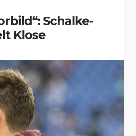
rbild“: Schalke-
lt Klose