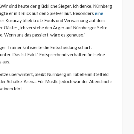
 „Wir sind heute der glückliche Sieger. Ich denke, Nürnberg
agte er mit Blick auf den Spielverlauf. Besonders
eine
ker Kurucay blieb trotz Fouls und Verwarnung auf dem
er Gäste: „Ich verstehe den Ärger auf Nürnberger Seite.
rte. Wenn uns das passiert, wäre es genauso.“
er Trainer kritisierte die Entscheidung scharf:
runter. Das ist Fakt.“ Entsprechend verhalten fiel seine
 aus.
tze überwintert, bleibt Nürnberg im Tabellenmittelfeld
 der Schalke-Arena. Für Muslic jedoch war der Abend mehr
seinem Idol.