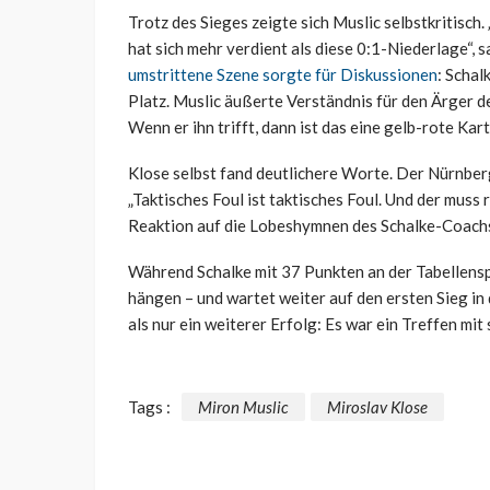
Trotz des Sieges zeigte sich Muslic selbstkritisch.
hat sich mehr verdient als diese 0:1-Niederlage“, s
umstrittene Szene sorgte für Diskussionen
: Schal
Platz. Muslic äußerte Verständnis für den Ärger d
Wenn er ihn trifft, dann ist das eine gelb-rote Ka
Klose selbst fand deutlichere Worte. Der Nürnberg
„Taktisches Foul ist taktisches Foul. Und der muss 
Reaktion auf die Lobeshymnen des Schalke-Coachs
Während Schalke mit 37 Punkten an der Tabellenspi
hängen – und wartet weiter auf den ersten Sieg in
als nur ein weiterer Erfolg: Es war ein Treffen mit 
Tags :
Miron Muslic
Miroslav Klose