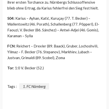
ihrer ersten Torchance zu. Nürnbergs Schlussoffensive
blieb ohne Ertrag, da Karius fehlerfrei den Sieg fest hielt.
S04:
Karius – Ayhan, Katić, Kuruçay (77. T. Becker) –
Wallentowitz (46. Porath), Schallenberg (77. Pöpperl), El-
Faouzi, V. Becker (86. Sánchez) – Antwi-Adjei (46. Gomis),
Karaman – Sylla
FCN:
Reichert – Drexler (89. Baack), Gruber, Lochoshvili,
Yilmaz – F. Becker (76. Stepanov), Markhiev, Lubach –
Justvan, Grimaldi (89. Scobel), Zoma
Tor:
1:0 V. Becker (52.)
Tags :
1. FC Nürnberg