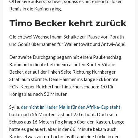
Offensive äußerst schwer, sodass es mit einem torlosen
Remis in die Kabinen ging.
Timo Becker kehrt zurück
Gleich zwei Wechsel nahm Schalke zur Pause vor. Porath
und Gomis übernahmen für Wallentowitz und Antwi-Adjei.
Der zweite Durchgang begann mit einem Paukenschlag.
Karaman bediente bei einem rasanten Konter Vitalie
Becker, der auf der linken Seite Richtung Nürnberger
Strafraum stürmte. Dem Hammer ins lange Eck konnte
FCN-Keeper Reichert nur hinterherschauen: 1:0 für
Königsblau nach 52 Minuten.
Sylla,
der nicht im Kader Malis für den Afrika-Cup steht
,
hätte nach 56 Minuten fast auf 2:0 erhöht. Doch sein
Schuss aus 16 Metern flog knapp über den Kasten. Lange
hatte es gedauert, aber in der 66. Minute bekam auch
Karius etwas zu tun. Lochoshvili fand eine Lücke in der