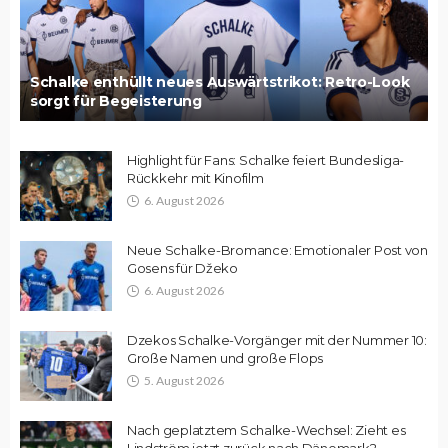
Schalke enthüllt neues Auswärtstrikot: Retro-Look
sorgt für Begeisterung
Highlight für Fans: Schalke feiert Bundesliga-
Rückkehr mit Kinofilm
6. August 2026
Neue Schalke-Bromance: Emotionaler Post von
Gosens für Džeko
6. August 2026
Dzekos Schalke-Vorgänger mit der Nummer 10:
Große Namen und große Flops
5. August 2026
Nach geplatztem Schalke-Wechsel: Zieht es
Lindström jetzt zurück nach Dänemark?