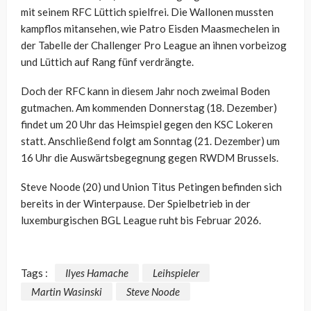
mit seinem RFC Lüttich spielfrei. Die Wallonen mussten
kampflos mitansehen, wie Patro Eisden Maasmechelen in
der Tabelle der Challenger Pro League an ihnen vorbeizog
und Lüttich auf Rang fünf verdrängte.
Doch der RFC kann in diesem Jahr noch zweimal Boden
gutmachen. Am
kommenden Donnerstag (18. Dezember)
findet um 20 Uhr das Heimspiel gegen den KSC
Lokeren
statt. A
nschließend folgt am Sonntag (21. Dezember) um
16 Uhr die Auswärtsbegegnung gegen RWDM
Brussels
.
Steve
Noode (20)
und Union Titus Petingen befinden sich
bereits in der Winterpause. Der Spielbetrieb in der
luxemburgischen BGL League ruht bis Februar 2026.
Tags :
Ilyes Hamache
Leihspieler
Martin Wasinski
Steve Noode