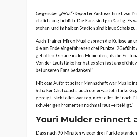
Gegenüber „WAZ“-Reporter Andreas Ernst war Niko
ehrlich: unglaublich. Die Fans sind großartig. Es 
stehen, und im halben Stadion sind blaue Schals z
Auch Trainer Miron Muslic sprach die Kulisse an u
die am Ende eingefahrenen drei Punkte: 2Gefühlt 
geholfen. Gerade in den Momenten, als die Fortuna 
Von der Lautstärke her hat es sich fast angefühlt 
bei unseren Fans bedanken!“
Mit dem Auftritt seiner Mannschaft war Muslic in
Schalker Chefcoachs auch der erwartet starke Gegn
gezeigt. Nicht alles war top, nicht alles lief nach P
schwierigen Momenten nochmal rausverteidigt.“
Youri Mulder erinnert 
Dass nach 90 Minuten wieder drei Punkte standen, 