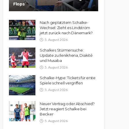
Flops
Nach geplatztem Schalke-
Wechsel: Zieht es Lindström
jetzt zurück nach Dänemark?
5. August 2026
Schalkes Stürmersuche:
Update zu Ilenikhena, Diakité
und Musaba
5. August 2026
Schalke-Hype: Tickets für erste
Spiele schnell vergriffen
5. August 2026
Neuer Vertrag oder Abschied?
Jetzt reagiert Schalke bei
Becker
5. August 2026