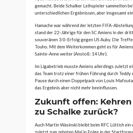
gemacht. Beide Schalker Leihspieler sammelten bei 
unterschiedlichen Ergebnissen, aber insgesamt ein
Hamache war während der letzten FIFA-Abstellung
stand der 22-Jährige für den SC Amiens in der dritt
souveränen 3:0-Erfolg gegen US Auby. Die Treffer
Touho. Mit dem Weiterkommen geht es für Amiens
Sainte-Anne weiter (Anstoß: 14 Uhr).
Im Ligabetrieb musste Amiens allerdings zuletzt
das Team trotz einer frühen Führung durch Teddy A
Pause durch einen Doppelpack von Louis Mafouta
das Ergebnis aber nicht mehr beeinflussen.
Zukunft offen: Kehre
zu Schalke zurück?
Auch Martin Wasinski bleibt beim RFC Lüttich ein 
zuletzt zum zehnten Mal in Folge in der Startform