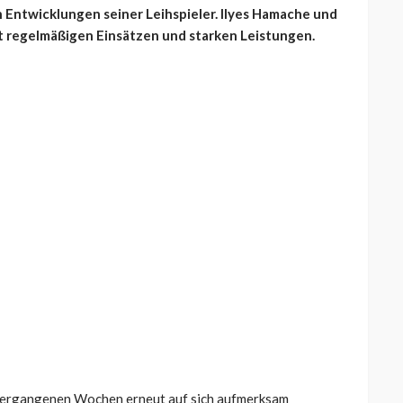
n Entwicklungen seiner Leihspieler. Ilyes Hamache und
t regelmäßigen Einsätzen und starken Leistungen.
 vergangenen Wochen erneut auf sich aufmerksam