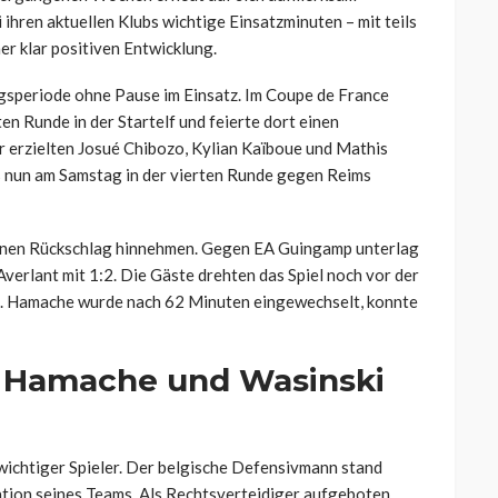
ihren aktuellen Klubs wichtige Einsatzminuten – mit teils
er klar positiven Entwicklung.
speriode ohne Pause im Einsatz. Im Coupe de France
en Runde in der Startelf und feierte dort einen
 erzielten Josué Chibozo, Kylian Kaïboue und Mathis
 nun am Samstag in der vierten Runde gegen Reims
 einen Rückschlag hinnehmen. Gegen EA Guingamp unterlag
verlant mit 1:2. Die Gäste drehten das Spiel noch vor der
. Hamache wurde nach 62 Minuten eingewechselt, konnte
n Hamache und Wasinski
wichtiger Spieler. Der belgische Defensivmann stand
ation seines Teams. Als Rechtsverteidiger aufgeboten,