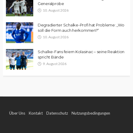
Generalprobe
10. August 2026
Degradierter Schalke-Profi hat Probleme: „Wo
soll die Form auch herkommen?“
10. August 2026
Schalke-Fans feiern Kolasinac – seine Reaktion
spricht Bände
9. August 2026
Über Uns
Kontakt
Datenschutz
Nutzungsbedingungen
Impressum