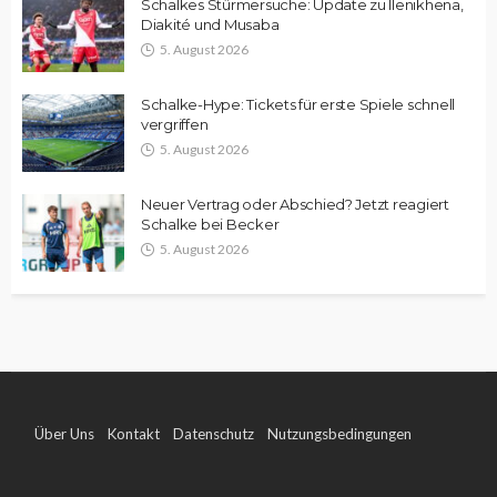
Schalkes Stürmersuche: Update zu Ilenikhena,
Diakité und Musaba
5. August 2026
Schalke-Hype: Tickets für erste Spiele schnell
vergriffen
5. August 2026
Neuer Vertrag oder Abschied? Jetzt reagiert
Schalke bei Becker
5. August 2026
Über Uns
Kontakt
Datenschutz
Nutzungsbedingungen
Impressum